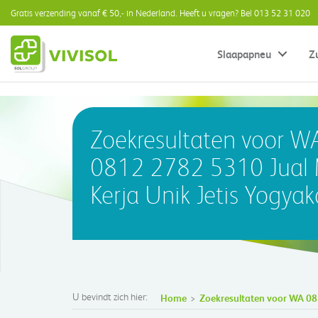
Gratis verzending vanaf € 50,- in Nederland. Heeft u vragen? Bel 013 52 31 020
Slaapapneu
Z
Zoekresultaten voor W
0812 2782 5310 Jual
Kerja Unik Jetis Yogyak
U bevindt zich hier:
Home
Zoekresultaten voor WA 08