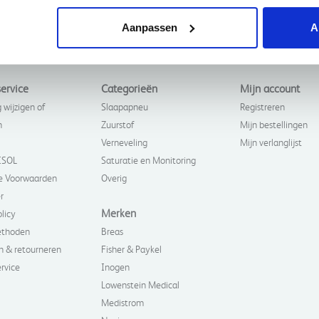
Aanpassen
A
ervice
Categorieën
Mijn account
 wijzigen of
Slaapapneu
Registreren
n
Zuurstof
Mijn bestellingen
Verneveling
Mijn verlanglijst
ISOL
Saturatie en Monitoring
 Voorwaarden
Overig
r
Merken
olicy
ethoden
Breas
n & retourneren
Fisher & Paykel
rvice
Inogen
Lowenstein Medical
Medistrom