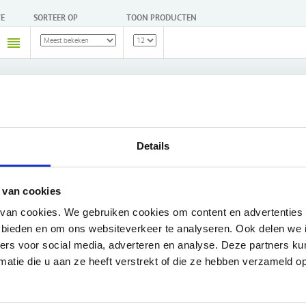
E
SORTEER OP
TOON PRODUCTEN
cten gevonden!...
Details
 van cookies
Waarom VIVISOL?
van cookies. We gebruiken cookies om content en advertenties 
e bieden en om ons websiteverkeer te analyseren. Ook delen we 
ing in Nederland boven €50,-
Compleet assortiment
ners voor social media, adverteren en analyse. Deze partners 
atie die u aan ze heeft verstrekt of die ze hebben verzameld o
ervice
Ruime productkennis
tellen
En nog veel meer....