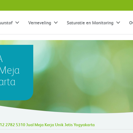
uurstof
Verneveling
Saturatie en Monitoring
O
A
 Meja
arta
12 2782 5310 Jual Meja Kerja Unik Jetis Yogyakarta