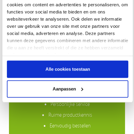
cookies om content en advertenties te personaliseren, om
Oximax I sensor [infant 3-
Oximax N sensor [<3kg en
functies voor social media te bieden en om ons
20kg]
>40kg]
websiteverkeer te analyseren. Ook delen we informatie
over uw gebruik van onze site met onze partners voor
Lees meer
social media, adverteren en analyse. Deze partners
kunnen deze gegevens combineren met andere informatie
die u aan ze heeft verstrekt of die ze hebben verzameld
op basis van uw gebruik van hun services.
Waarom VIVISOL?
Alle cookies toestaan
Gratis bezorging in Nederland boven €50,-
Aanpassen
Compleet assortiment
Persoonlijke service
Ruime productkennis
Eenvoudig bestellen