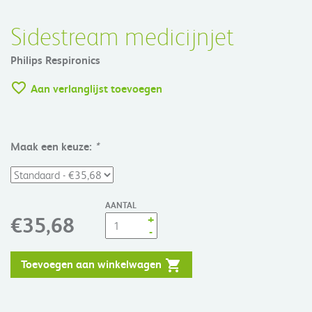
Sidestream medicijnjet
Philips Respironics
Aan verlanglijst toevoegen
Maak een keuze:
*
AANTAL
+
€35,68
-
Toevoegen aan winkelwagen