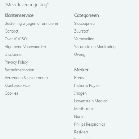
"Meer leven in je dag"
Klantenservice
Categorieën
Bestelling wijzigen of annuleren
Slaapapneu
Contact
Zuurstof
Over VIVISOL
Verneveling
Algemene Voorwaarden
Saturatie en Monitoring
Disclaimer
Overig
Privacy Policy
Merken
Betaalmethoden
Verzenden & retourneren
Breas
Klantenservice
Fisher & Paykel
Cookies
Inogen
Lowenstein Medical
Medistrom
Nonin
Philips Respironics
ResMed