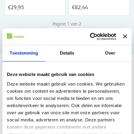
€29,95
€82,44
Pagina 1 van 2
1
2
Toestemming
Details
Over
Lowenstein Medical
Deze website maakt gebruik van cookies
Lowenstein Medical is gespecialiseerd in de productie van
Deze website maakt gebruik van cookies. We gebruiken
diagnostische en therapeutische apparatuur voor patiënten met
cookies om content en advertenties te personaliseren,
slaapapneu. Lowenstein Medical produceert onder andere CPAP-
om functies voor social media te bieden en om ons
apparatuur, CPAP-maskers en apparatuur voor diagnostiek.
websiteverkeer te analyseren. Ook delen we informatie
over uw gebruik van onze site met onze partners voor
Lowenstein Medical SOMNObalance e
social media, adverteren en analyse. Deze partners
De Lowenstein Medical SOMNObalance e maakt onderscheid
kunnen deze gegevens combineren met andere
tussen obstructieve en centrale apneus. Sommige patiënten met
informatie die u aan ze heeft verstrekt of die ze hebben