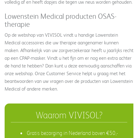
volledig af en heeft dopjes die tegen uw neus worden gehouden.
Lowenstein Medical producten OSAS-
therapie
Op de webshop van VIVISOL vindt u handige Lowenstein
Medical accessoires die uw therapie aangenamer kunnen
maken. Afhankelijk van uw zorgverzekeraar heeft u jaarlijks recht
op een CPAP-masker. Vindt u het fijn om er nog een extra achter
de hand te hebben? Dan kunt u deze eenvoudig aanschaffen via
onze webshop. Onze Customer Service helpt u graag met het
beantwoorden van uw vragen over de producten van Lowenstein
Medical of andere merken.
Waarom VIVISOL?
Gratis bezorging in Nederland boven €50,-