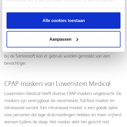
Obstuctieve Slaapapneu hebben drukbehoeften die sterk
verzameld op basis van uw gebruik van hun services.
fluctueren gedurende de slaap. De auto CPAP-apparatuur van
Lowenstein Medical kan op elk moment detecteren of er zich
Alle cookies toestaan
een vernauwing van de luchtwegen voordoet en past de druk
automatisch aan. Doordat u minder obstructies ervaart wordt u
Aanpassen
meer uitgerust wakker, wat een positieve effect heeft op uw
gezondheid. Zowel bij de Lowenstein Medical Somnobalance als
bij de Somnosoft kan er gebruik worden gemaakt van een
bevochtiger.
CPAP-maskers van Lowenstein Medical
Lowenstein Medical heeft diverse CPAP-maskers uitgebracht. De
maskers zijn verkrijgbaar als neusmasker, full-face masker en
intranasaal variant. Een intranasaal masker is een goede optie
voor personen die lage drukinstellingen hebben en meer vrijheid
wensen tijdens de slaap. Het masker dekt het gezicht niet