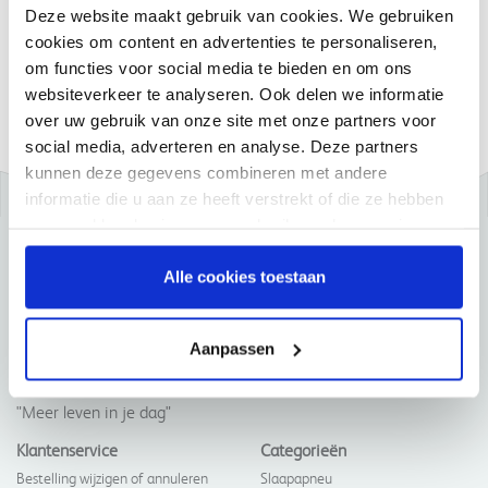
Ruime productkennis
Deze website maakt gebruik van cookies. We gebruiken
cookies om content en advertenties te personaliseren,
Eenvoudig bestellen
om functies voor social media te bieden en om ons
En nog veel meer....
websiteverkeer te analyseren. Ook delen we informatie
over uw gebruik van onze site met onze partners voor
social media, adverteren en analyse. Deze partners
kunnen deze gegevens combineren met andere
informatie die u aan ze heeft verstrekt of die ze hebben
verzameld op basis van uw gebruik van hun services.
Alle cookies toestaan
Aanpassen
"Meer leven in je dag"
Klantenservice
Categorieën
Bestelling wijzigen of annuleren
Slaapapneu