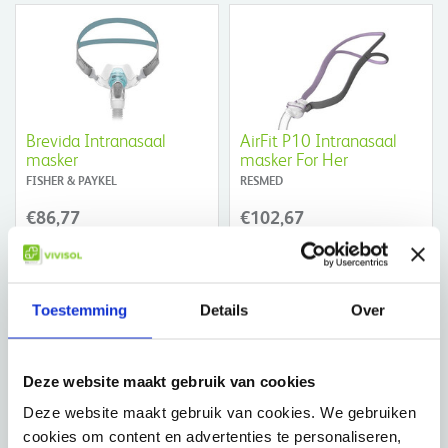
Brevida Intranasaal
AirFit P10 Intranasaal
masker
masker For Her
FISHER & PAYKEL
RESMED
€86,77
€102,67
Toestemming
Details
Over
Deze website maakt gebruik van cookies
Swift FX Intranasaal
Opus Intranasaal masker
masker for Her
Deze website maakt gebruik van cookies. We gebruiken
FISHER & PAYKEL
RESMED
cookies om content en advertenties te personaliseren,