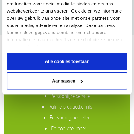
om functies voor social media te bieden en om ons
€114,14
€79,85
websiteverkeer te analyseren. Ook delen we informatie
over uw gebruik van onze site met onze partners voor
social media, adverteren en analyse. Deze partners
kunnen deze gegevens combineren met andere
informatie die u aan ze heeft verstrekt of die ze hebben
verzameld op basis van uw gebruik van hun services.
Waarom VIVISOL?
Alle cookies toestaan
Gratis bezorging in Nederland boven €50,-
Aanpassen
Compleet assortiment
Persoonlijke service
Ruime productkennis
Eenvoudig bestellen
En nog veel meer....