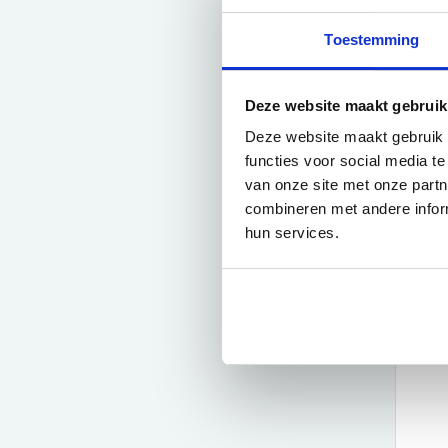
Toestemming
Deze website maakt gebruik
Vite
Deze website maakt gebruik 
FISHE
functies voor social media t
€49
van onze site met onze part
combineren met andere inform
hun services.