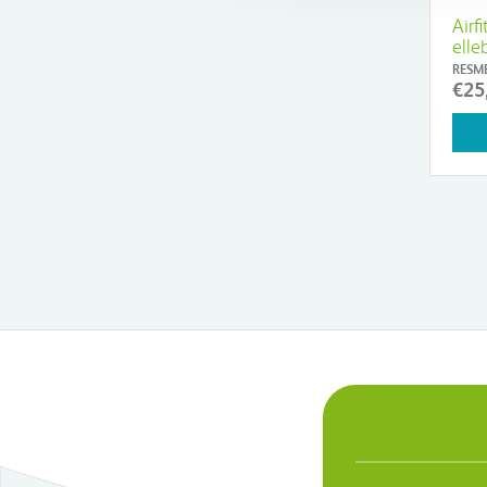
Airf
elle
RESM
€25