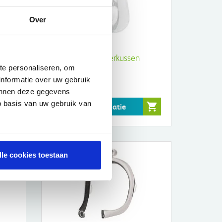
Over
AirFit N20 Maskerkussen
te personaliseren, om
RESMED
informatie over uw gebruik
€37,76
kunnen deze gegevens
p basis van uw gebruik van
Meer informatie
lle cookies toestaan