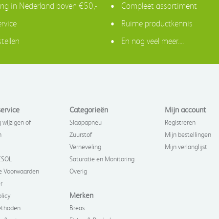
ing in Nederland boven €50,-
Compleet assortiment
ervice
Ruime productkennis
tellen
En nog veel meer....
ervice
Categorieën
Mijn account
 wijzigen of
Slaapapneu
Registreren
n
Zuurstof
Mijn bestellingen
Verneveling
Mijn verlanglijst
ISOL
Saturatie en Monitoring
 Voorwaarden
Overig
r
Merken
olicy
ethoden
Breas