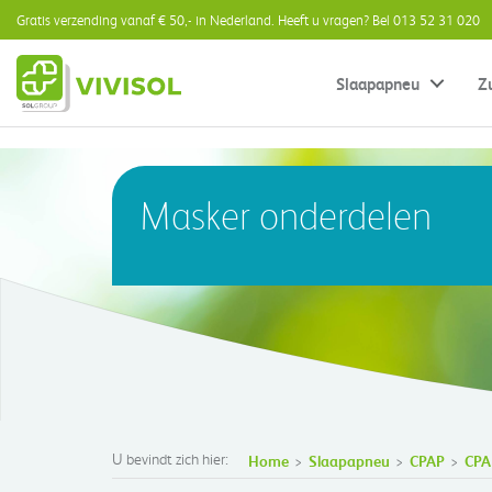
Gratis verzending vanaf € 50,- in Nederland. Heeft u vragen? Bel 013 52 31 020
Slaapapneu
Z
Masker onderdelen
U bevindt zich hier:
Home
Slaapapneu
CPAP
CPA