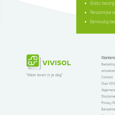
Gratis bezorg
Persoonlijke s
Eenvoudig bes
Klantens
Bestelling
annulere
"Meer leven in je dag"
Contact
Over VIV
Algemene
Disclaime
Privacy P
Betaalm