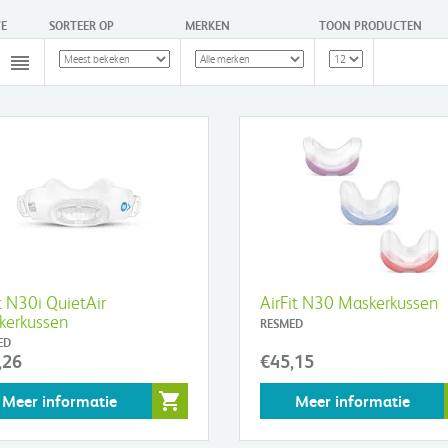
E
SORTEER OP
MERKEN
TOON PRODUCTEN
it N30i QuietAir
AirFit N30 Maskerkussen
kerkussen
RESMED
ED
,26
€45,15
Meer informatie
Meer informatie