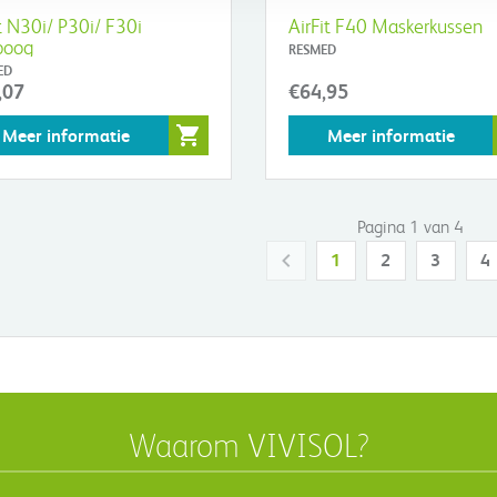
it N30i/ P30i/ F30i
AirFit F40 Maskerkussen
boog
RESMED
ED
,07
€64,95
Meer informatie
Meer informatie
Pagina 1 van 4
1
2
3
4
Waarom VIVISOL?