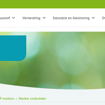
uurstof
Verneveling
Saturatie en Monitoring
O
P-maskers
Masker onderdelen