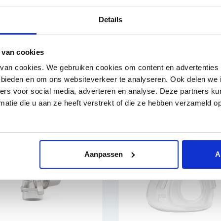
Details
 van cookies
ra Maskerkussen
AirFit F30i Maskerkussen
van cookies. We gebruiken cookies om content en advertenties 
R & PAYKEL
RESMED
e bieden en om ons websiteverkeer te analyseren. Ook delen we 
,74
€74,95
ners voor social media, adverteren en analyse. Deze partners 
atie die u aan ze heeft verstrekt of die ze hebben verzameld o
Meer informatie
Meer informatie
Aanpassen
A