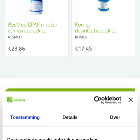
ResMed CPAP masker
Romed
reinigingsdoekjes
desinfectiedoekjes
RESMED
ROMED
€23,86
€17,45
Waarom VIVISOL?
Toestemming
Details
Over
Gratis bezorging in Nederland boven €50,-
Compleet assortiment
Deze website maakt gebruik van cookies