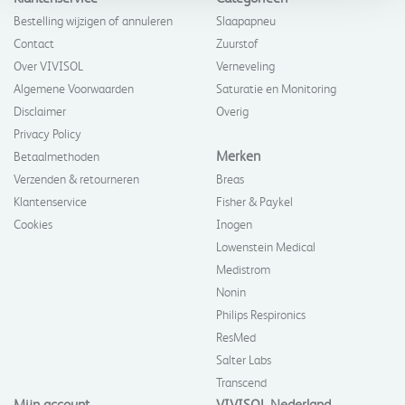
Bestelling wijzigen of annuleren
Slaapapneu
Contact
Zuurstof
Over VIVISOL
Verneveling
Algemene Voorwaarden
Saturatie en Monitoring
Disclaimer
Overig
Privacy Policy
Merken
Betaalmethoden
Verzenden & retourneren
Breas
Klantenservice
Fisher & Paykel
Cookies
Inogen
Lowenstein Medical
Medistrom
Nonin
Philips Respironics
ResMed
Salter Labs
Transcend
Mijn account
VIVISOL Nederland