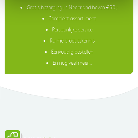
Gratis bezorging in Nederland boven €50,-
Compleet assortiment
Persoonlijke service
Ruime productkennis
Eenvoudig bestellen
En nog veel meer....