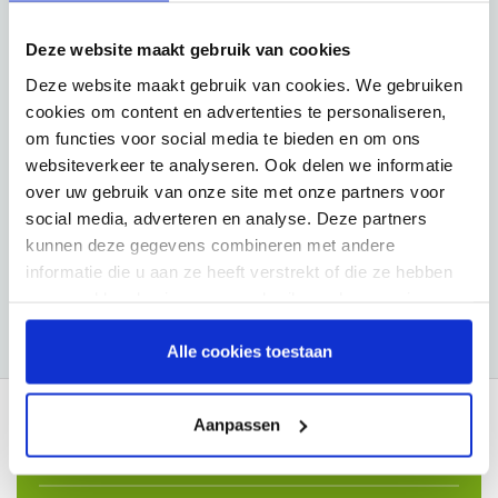
Deze website maakt gebruik van cookies
Deze website maakt gebruik van cookies. We gebruiken
cookies om content en advertenties te personaliseren,
om functies voor social media te bieden en om ons
websiteverkeer te analyseren. Ook delen we informatie
CHART Flowpen 0-8 lpm
over uw gebruik van onze site met onze partners voor
social media, adverteren en analyse. Deze partners
kunnen deze gegevens combineren met andere
informatie die u aan ze heeft verstrekt of die ze hebben
€54,25
verzameld op basis van uw gebruik van hun services.
Alle cookies toestaan
Aanpassen
Waarom VIVISOL?