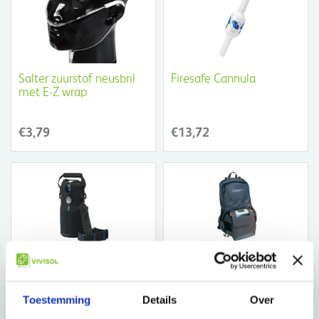
Salter zuurstof neusbril
Firesafe Cannula
met E-Z wrap
€3,79
€13,72
Invacare Homefill
One G5 carry backpack
cilindertas
INOGEN
Toestemming
Details
Over
€182,63
€105,85