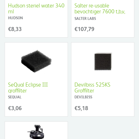
Hudson steriel water 340
Salter re-usable
ml
bevochtiger 7600 t,b,v,
vloeibare zuurstof
HUDSON
SALTER LABS
€8,33
€107,79
SeQual Eclipse III
Devilbiss 525KS
groffilter
Groffilter
SEQUAL
DEVILBISS
€3,06
€5,18