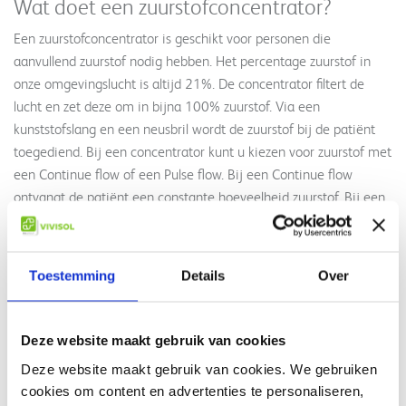
Wat doet een zuurstofconcentrator?
Een zuurstofconcentrator is geschikt voor personen die
aanvullend zuurstof nodig hebben. Het percentage zuurstof in
onze omgevingslucht is altijd 21%. De concentrator filtert de
lucht en zet deze om in bijna 100% zuurstof. Via een
kunststofslang en een neusbril wordt de zuurstof bij de patiënt
toegediend. Bij een concentrator kunt u kiezen voor zuurstof met
een Continue flow of een Pulse flow. Bij een Continue flow
ontvangt de patiënt een constante hoeveelheid zuurstof. Bij een
Pulse flow krijgt de patiënt zuurstof op basis van de ademhaling.
De zuurstofconcentrator geeft zuurstof af wanneer u inademt.
Uw arts of leverancier kan u helpen met de gewenste settings
Toestemming
Details
Over
tijdens het instellen van de concentrator.
Welke type zuurstofconcentrators zijn er?
Deze website maakt gebruik van cookies
VIVISOL biedt drie type zuurstofconcentrators. Samen met de
Deze website maakt gebruik van cookies. We gebruiken
patiënt bepalen de arts en VIVISOL welke concentrator het
cookies om content en advertenties te personaliseren,
beste bij u past.