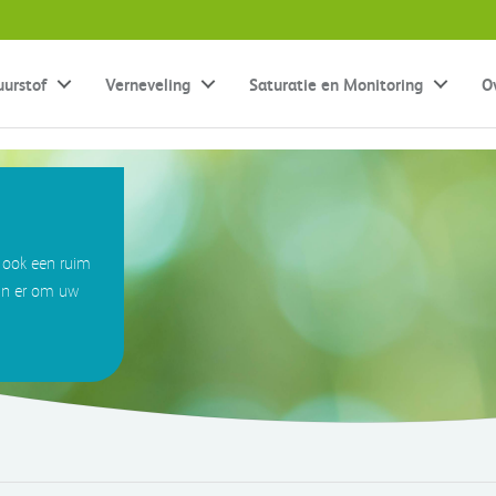
uurstof
Verneveling
Saturatie en Monitoring
O
 ook een ruim
jn er om uw