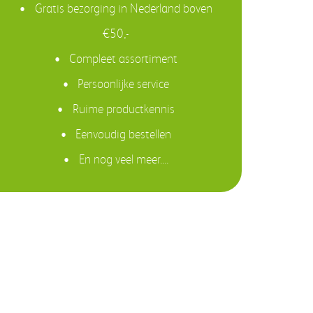
Gratis bezorging in Nederland boven
€50,-
Compleet assortiment
Persoonlijke service
Ruime productkennis
Eenvoudig bestellen
En nog veel meer....