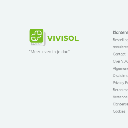
Klantens
Bestelling
annulere
"Meer leven in je dag"
Contact
Over VIV
Algemene
Disclaime
Privacy P
Betaalm
Verzende
Klantense
Cookies