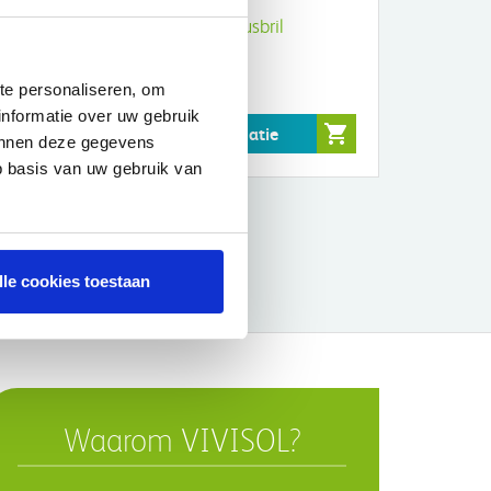
DAR zuurstof neusbril
€4,61
te personaliseren, om
informatie over uw gebruik
Meer informatie
kunnen deze gegevens
p basis van uw gebruik van
lle cookies toestaan
Waarom VIVISOL?