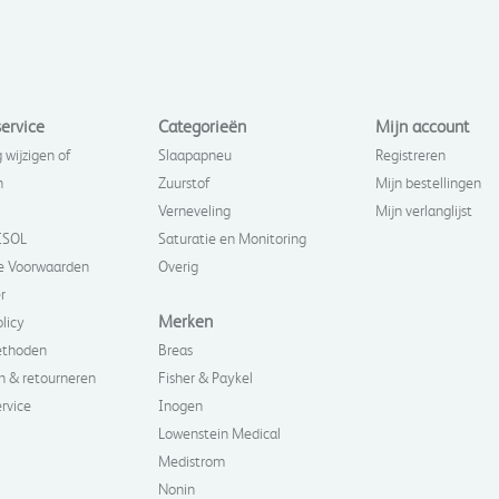
ervice
Categorieën
Mijn account
 wijzigen of
Slaapapneu
Registreren
n
Zuurstof
Mijn bestellingen
Verneveling
Mijn verlanglijst
ISOL
Saturatie en Monitoring
 Voorwaarden
Overig
r
Merken
olicy
ethoden
Breas
n & retourneren
Fisher & Paykel
rvice
Inogen
Lowenstein Medical
Medistrom
Nonin