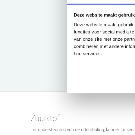
Salt
Deze website maakt gebruik
€3,
Deze website maakt gebruik 
functies voor social media t
van onze site met onze part
combineren met andere inform
hun services.
Zuurstof
Ter ondersteuning van de ademhaling, kunnen artsen m