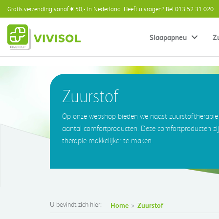
Gratis verzending vanaf € 50,- in Nederland. Heeft u vragen? Bel 013 52 31 020
Slaapapneu
Z
Zuurstof
Op onze webshop bieden we naast zuurstoftherapie
aantal comfortproducten. Deze comfortproducten zi
therapie makkelijker te maken.
U bevindt zich hier:
Home
Zuurstof