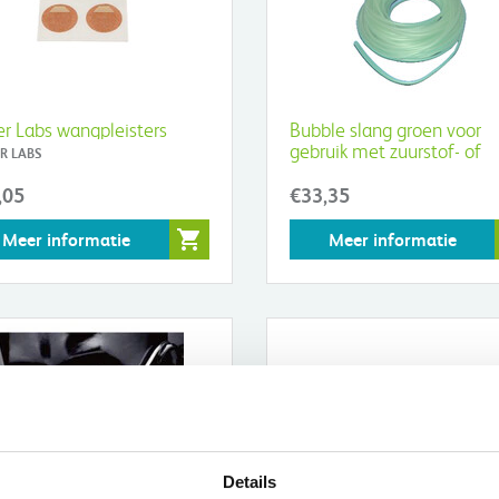
er Labs wangpleisters
Bubble slang groen voor
gebruik met zuurstof- of
R LABS
uitzuigapparatuur
,05
€33,35
Meer informatie
Meer informatie
Details