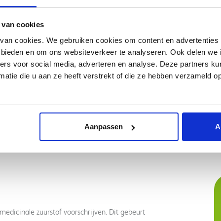
er zuurstof neusbril 1600
SeQual Eclipse I, II en III
power cardridge
 van cookies
SEQUAL
24
€811,44
van cookies. We gebruiken cookies om content en advertenties 
e bieden en om ons websiteverkeer te analyseren. Ook delen we 
Meer informatie
Meer informatie
ners voor social media, adverteren en analyse. Deze partners 
atie die u aan ze heeft verstrekt of die ze hebben verzameld o
Pagina 1 van 4
1
2
3
4
Aanpassen
A
edicinale zuurstof voorschrijven. Dit gebeurt