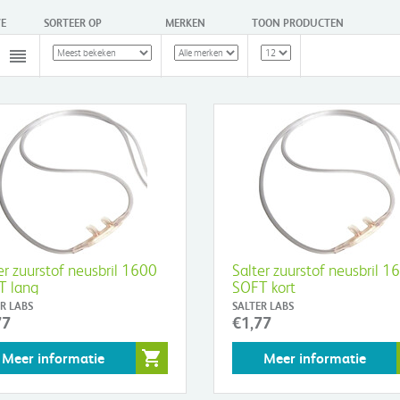
E
SORTEER OP
MERKEN
TOON PRODUCTEN
er zuurstof neusbril 1600
Salter zuurstof neusbril 1
T lang
SOFT kort
R LABS
SALTER LABS
77
€1,77
Meer informatie
Meer informatie