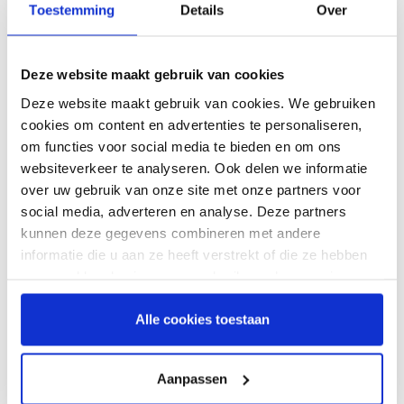
Toestemming
Details
Over
apparaat extra rekening gehouden met de verschillende
aansluitingen. Hierdoor hoeft u zich geen zorgen te maken over
het gebruik van een ander masker dan u gewend bent.
Deze website maakt gebruik van cookies
Transcend kan namelijk worden gebruikt met elk CPAP-masker
Deze website maakt gebruik van cookies. We gebruiken
en elke CPAP-slang met een standaard 22 mm aansluiting.
cookies om content en advertenties te personaliseren,
Het uitlezen van uw reis CPAP
om functies voor social media te bieden en om ons
websiteverkeer te analyseren. Ook delen we informatie
De Transcend reis CPAP biedt de mogelijkheid om uw
over uw gebruik van onze site met onze partners voor
slaapgegevens over te zetten, te analyseren en op te slaan. Dit
social media, adverteren en analyse. Deze partners
kan zowel voor persoonlijke als medische doeleinden worden
kunnen deze gegevens combineren met andere
gebruikt.
informatie die u aan ze heeft verstrekt of die ze hebben
verzameld op basis van uw gebruik van hun services.
Accessoires Transcend reis CPAP
Naast apparatuur vindt u op de webshop van VIVISOL
Alle cookies toestaan
verschillende accessoires voor uw Transcend reis CPAP,
waaronder slang connectors, batterijen en filters.
Aanpassen