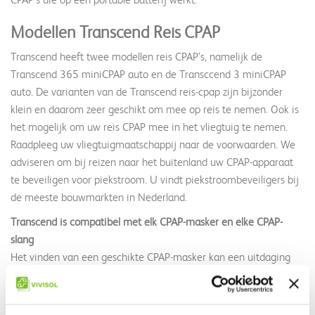
Modellen Transcend Reis CPAP
Transcend heeft twee modellen reis CPAP’s, namelijk de
Transcend 365 miniCPAP auto en de Transccend 3 miniCPAP
auto. De varianten van de Transcend reis-cpap zijn bijzonder
klein en daarom zeer geschikt om mee op reis te nemen. Ook is
het mogelijk om uw reis CPAP mee in het vliegtuig te nemen.
Raadpleeg uw vliegtuigmaatschappij naar de voorwaarden. We
adviseren om bij reizen naar het buitenland uw CPAP-apparaat
te beveiligen voor piekstroom. U vindt piekstroombeveiligers bij
de meeste bouwmarkten in Nederland.
Transcend is compatibel met elk CPAP-masker en elke CPAP-
slang
Het vinden van een geschikte CPAP-masker kan een uitdaging
zijn. Sterker nog, ongemakken die veroorzaakt worden door het
masker kan een deal breaker zijn voor het voortzetten van uw
PAP-therapie. Daarom heeft Transcend met het ontwerp van het