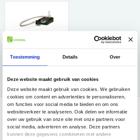
Lowenstein Medical
SOMNOcomfort /-Soft /-
Smart 2 /-Vent S Slang
Toestemming
Details
Over
LOWENSTEIN MEDICAL
€82,44
Deze website maakt gebruik van cookies
Deze website maakt gebruik van cookies. We gebruiken
cookies om content en advertenties te personaliseren,
om functies voor social media te bieden en om ons
websiteverkeer te analyseren. Ook delen we informatie
Waarom VIVISOL?
over uw gebruik van onze site met onze partners voor
social media, adverteren en analyse. Deze partners
kunnen deze gegevens combineren met andere
Gratis bezorging in Nederland boven €50,-