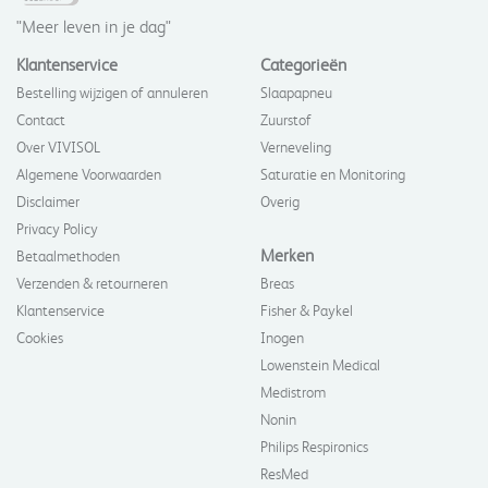
"Meer leven in je dag"
Klantenservice
Categorieën
Bestelling wijzigen of annuleren
Slaapapneu
Contact
Zuurstof
Over VIVISOL
Verneveling
Algemene Voorwaarden
Saturatie en Monitoring
Disclaimer
Overig
Privacy Policy
Merken
Betaalmethoden
Verzenden & retourneren
Breas
Klantenservice
Fisher & Paykel
Cookies
Inogen
Lowenstein Medical
Medistrom
Nonin
Philips Respironics
ResMed