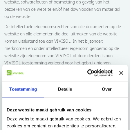
website, sofwarefouten of besmetting als gevolg van het
bezoeken van de website en/of het downloaden van materiaal
op de website.
De intellectuele eigendomsrechten van alle documenten op de
website en alle elementen die deel uitmaken van de website
komen uitsluitend toe aan VIVISOL. In het bijzonder:
merknamen en ander intellectueel eigendom genoemd op de
website zijn eigendom van VIVISOL of door derden is aan
VIVISOL toestemming verleend voor het gebruik hiervan.
VIVISOL is op geen enkele wijze aansprakelijk voor de inhoud en
het functioneren van andere websites die toegankelijk zijn via
deze website. Het bestaan van een hyperlink betekent niet dat
Toestemming
Details
Over
VIVISOL een website goedkeurt of aansprakelijkheid aanvaardt,
aangezien VIVISOL geen invloed heeft op deze websites.
Deze website maakt gebruik van cookies
De gepubliceerde informatie op deze website heeft louter
Deze website maakt gebruik van cookies. We gebruiken
informatieve en adviserende doeleinden en impliceert geen
cookies om content en advertenties te personaliseren,
professionele relatie met de gebruiker en/of bezoeker. De