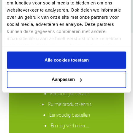
om functies voor social media te bieden en om ons
gebruiker wordt dan ook expliciet gevraagd om niet puur op
websiteverkeer te analyseren. Ook delen we informatie
basis van de informatie op de website te handelen.
over uw gebruik van onze site met onze partners voor
social media, adverteren en analyse. Deze partners
kunnen deze gegevens combineren met andere
informatie die u aan ze heeft verstrekt of die ze hebben
verzameld op basis van uw gebruik van hun services.
Waarom VIVISOL?
Alle cookies toestaan
Gratis bezorging in Nederland boven €50,-
Aanpassen
Compleet assortiment
Persoonlijke service
Ruime productkennis
Eenvoudig bestellen
En nog veel meer....