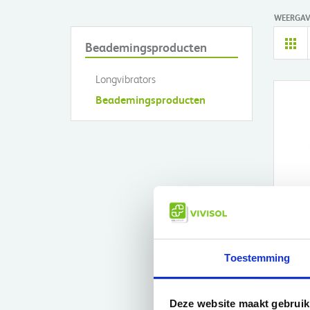
WEERGAV
Beademingsproducten
Longvibrators
Beademingsproducten
Sond
mas
MC E
€14
Toestemming
Deze website maakt gebruik