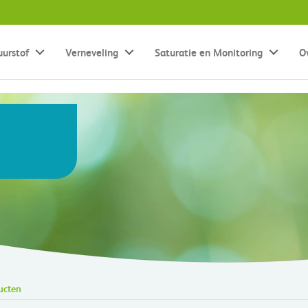
uurstof
Verneveling
Saturatie en Monitoring
O
ucten