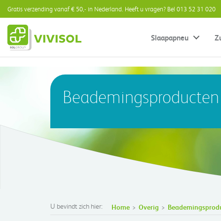
Gratis verzending vanaf € 50,- in Nederland. Heeft u vragen? Bel 013 52 31 020
Slaapapneu
Z
Beademingsproducten
U bevindt zich hier:
Home
Overig
Beademingsprod