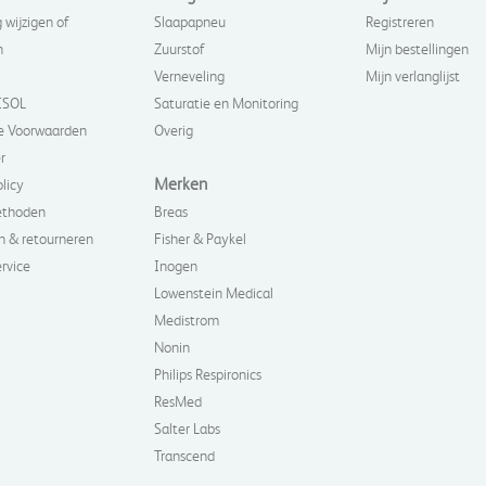
 wijzigen of
Slaapapneu
Registreren
n
Zuurstof
Mijn bestellingen
Verneveling
Mijn verlanglijst
ISOL
Saturatie en Monitoring
 Voorwaarden
Overig
r
Merken
olicy
ethoden
Breas
n & retourneren
Fisher & Paykel
rvice
Inogen
Lowenstein Medical
Medistrom
Nonin
Philips Respironics
ResMed
Salter Labs
Transcend