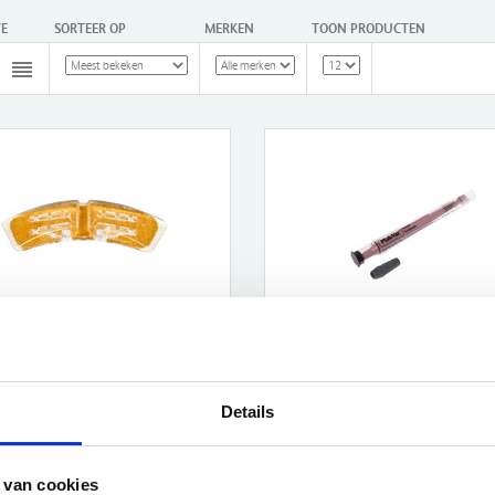
E
SORTEER OP
MERKEN
TOON PRODUCTEN
egeleider voor NIV
Plak-Vac tandenborstel m
kers
vacuumaansluiting
UROPE
FAHL
,95
€27,39
Details
Meer informatie
Meer informatie
 van cookies