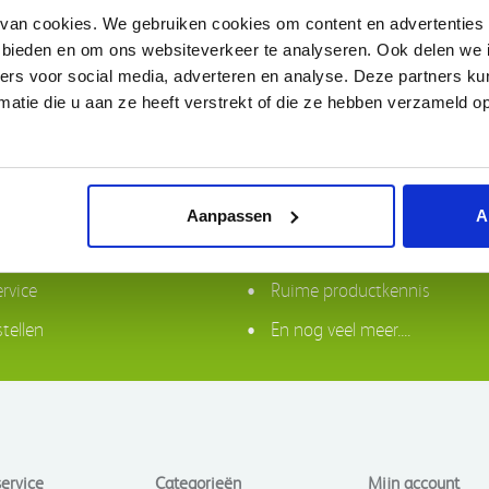
van cookies. We gebruiken cookies om content en advertenties 
e bieden en om ons websiteverkeer te analyseren. Ook delen we 
ners voor social media, adverteren en analyse. Deze partners 
atie die u aan ze heeft verstrekt of die ze hebben verzameld o
Waarom VIVISOL?
Aanpassen
A
ing in Nederland boven €50,-
Compleet assortiment
ervice
Ruime productkennis
tellen
En nog veel meer....
ervice
Categorieën
Mijn account