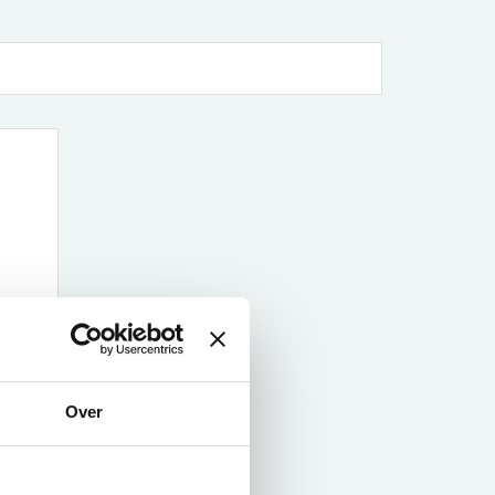
et
Over