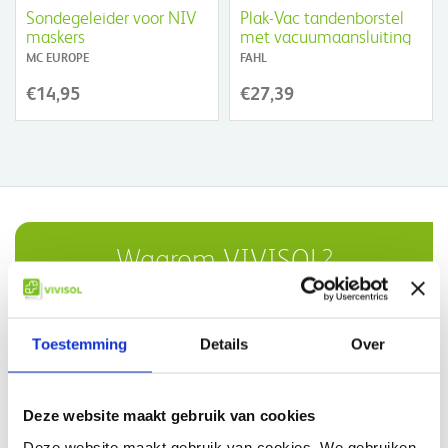
Sondegeleider voor NIV
Plak-Vac tandenborstel
maskers
met vacuumaansluiting
MC EUROPE
FAHL
€14,95
€27,39
Waarom VIVISOL?
Gratis bezorging in Nederland boven €50,-
Toestemming
Details
Over
Compleet assortiment
Persoonlijke service
Deze website maakt gebruik van cookies
Ruime productkennis
Deze website maakt gebruik van cookies. We gebruiken