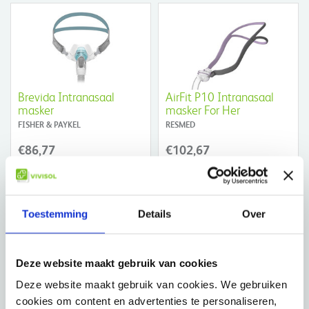
Brevida Intranasaal
AirFit P10 Intranasaal
masker
masker For Her
FISHER & PAYKEL
RESMED
€86,77
€102,67
Toestemming
Details
Over
Deze website maakt gebruik van cookies
Swift FX Intranasaal
Opus Intranasaal masker
masker for Her
Deze website maakt gebruik van cookies. We gebruiken
FISHER & PAYKEL
RESMED
cookies om content en advertenties te personaliseren,