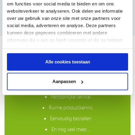
om functies voor social media te bieden en om ons
€114,14
€79,85
websiteverkeer te analyseren. Ook delen we informatie
over uw gebruik van onze site met onze partners voor
social media, adverteren en analyse. Deze partners
kunnen deze gegevens combineren met andere
informatie die u aan ze heeft verstrekt of die ze hebben
verzameld op basis van uw gebruik van hun services.
Waarom VIVISOL?
Alle cookies toestaan
Gratis bezorging in Nederland boven €50,-
Aanpassen
Compleet assortiment
Persoonlijke service
Ruime productkennis
Eenvoudig bestellen
En nog veel meer....