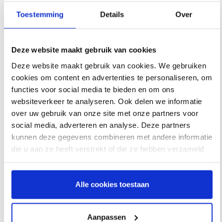
slapen zonder beperkingen. Dit maakt het masker ideaal voor
actieve slapers.
Toestemming
Details
Over
Lees meer
Kenmerken:
Geen informatie gevonden
Deze website maakt gebruik van cookies
• Top-of-head-verbinding houdt de PAP-slang uit de weg voor
Gerelateerde producten
Deze website maakt gebruik van cookies. We gebruiken
meer vrijheid.
cookies om content en advertenties te personaliseren, om
• Het maskerkussen draagt u alleen onder de neus. Dit zorgt voor
functies voor social media te bieden en om ons
meer draagcomfort en voorkomt drukplekken op de neus en in
websiteverkeer te analyseren. Ook delen we informatie
het gezicht.
over uw gebruik van onze site met onze partners voor
• Door de snelclip op de elleboog kunt u het masker gemakkelijk
Airfit N30i QuietAir
Airfit N30i/ P30i/ F30i
social media, adverteren en analyse. Deze partners
afdoen, wanneer u bijvoorbeeld 's nachts naar het toilet gaat.
Maskerkussen
elleboog
kunnen deze gegevens combineren met andere informatie
• Inclusief QuietAir™ diffuse ventilatie-technologie. Deze
RESMED
RESMED
die u aan ze heeft verstrekt of die ze hebben verzameld
technologie breekt uitgeademde lucht af, waardoor u minder
op basis van uw gebruik van hun services.
geluid ervaart.
Keuze uit maskerkussen maten small, small wide, medium en
Alle cookies toestaan
Lees meer
wide.
Universele verwarmde slang
ResMed
Gebruik eventueel het maskersjabloon van
om te
HYBERNITE
bepalen welke maat voor u geschikt is.
Aanpassen