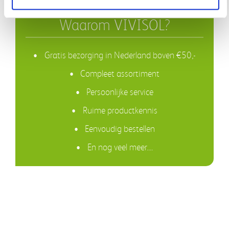
Waarom kiezen voor de AirFit N30i Quiet?
Waarom VIVISOL?
Dit neusmasker is perfect voor CPAP-gebruikers die een stille en
comfortabele oplossing zoeken. De QuietAir-technologie
Gratis bezorging in Nederland boven €50,-
vermindert geluid en blaast lucht zacht weg, waardoor je
Compleet assortiment
ongestoord kunt slapen. Het neuskussenontwerp voorkomt
vervelende drukpunten en rode afdrukken.
Persoonlijke service
Dankzij het slimme ontwerp blijft het masker stevig zitten, zelfs
Ruime productkennis
als je ‘s nachts veel beweegt. Hierdoor kun je zorgeloos slapen en
Eenvoudig bestellen
word je uitgerust wakker.
En nog veel meer....