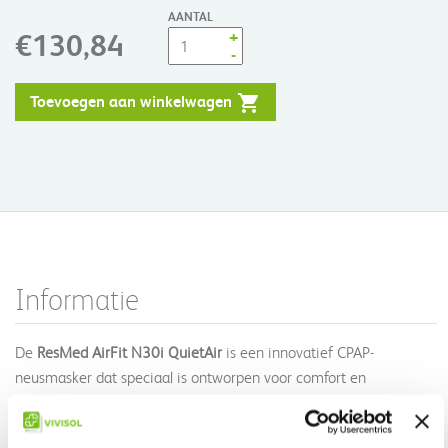
AANTAL
+
€130,84
-
Toevoegen aan winkelwagen
Informatie
De
ResMed AirFit N30i QuietAir
is een innovatief CPAP-
neusmasker dat speciaal is ontworpen voor comfort en
bewegingsvrijheid. Dankzij de
top-of-head aansluiting
zit de slang
niet in de weg, waardoor je gemakkelijk op je zij of buik kunt