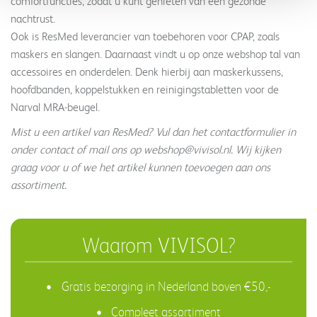
comfortfuncties, zodat u kunt genieten van een gezonde
nachtrust.
Ook is ResMed leverancier van toebehoren voor CPAP, zoals
maskers en slangen. Daarnaast vindt u op onze webshop tal van
accessoires en onderdelen. Denk hierbij aan maskerkussens,
hoofdbanden, koppelstukken en reinigingstabletten voor de
Narval MRA-beugel.
Mist u een artikel van ResMed? Vul dan het contactformulier in
onder contact of mail ons op
webshop@vivisol.nl
. Wij kijken
graag voor u of we het artikel kunnen toevoegen aan ons
assortiment.
Waarom VIVISOL?
Gratis bezorging in Nederland boven €50,-
Compleet assortiment