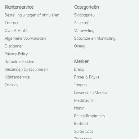
Klantenservice
Categorieën
Bestelling wijzigen of annuleren
Slaapapneu
Contact
Zuurstof
Over VIVISOL
Verneveling
Algemene Voorwaarden
Saturatie en Monitoring
Disclaimer
Overig
Privacy Policy
Merken
Betaalmethoden
Verzenden & retourneren
Breas
Klantenservice
Fisher & Paykel
Cookies
Inogen
Lowenstein Medical
Medistrom
Nonin
Philips Respironics
ResMed
Salter Labs
Transcend