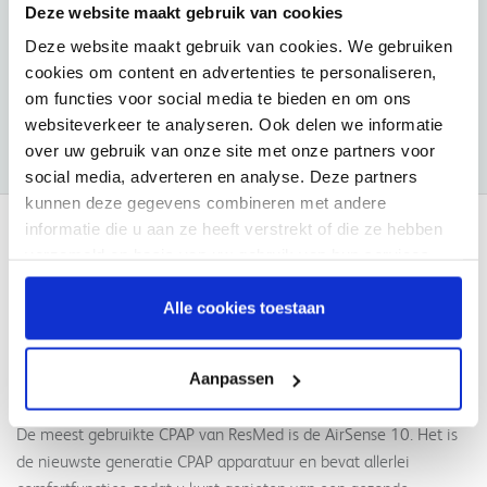
Deze website maakt gebruik van cookies
€45,15
€23,86
Deze website maakt gebruik van cookies. We gebruiken
cookies om content en advertenties te personaliseren,
Pagina 1 van 7
om functies voor social media te bieden en om ons
1
2
3
4
5
6
7
websiteverkeer te analyseren. Ook delen we informatie
over uw gebruik van onze site met onze partners voor
social media, adverteren en analyse. Deze partners
kunnen deze gegevens combineren met andere
informatie die u aan ze heeft verstrekt of die ze hebben
ResMed
verzameld op basis van uw gebruik van hun services.
ResMed is een toonaangevend merk op het gebied van de
Alle cookies toestaan
behandeling van slaapapneu. Niet voor niets biedt VIVISOL een
breed scala aan producten van deze leverancier. Met innovatieve
apparaten en bijbehorende software heeft ResMed zelfs al
Aanpassen
meerdere awards gewonnen.
De meest gebruikte CPAP van ResMed is de AirSense 10. Het is
de nieuwste generatie CPAP apparatuur en bevat allerlei