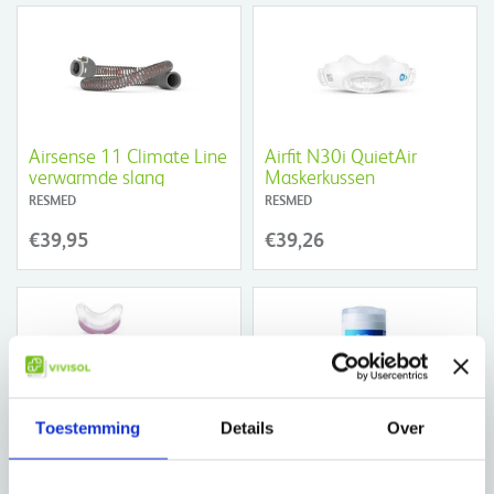
Airsense 11 Climate Line
Airfit N30i QuietAir
verwarmde slang
Maskerkussen
RESMED
RESMED
€39,95
€39,26
Toestemming
Details
Over
AirFit N30 Maskerkussen
ResMed CPAP masker
reinigingsdoekjes
RESMED
RESMED