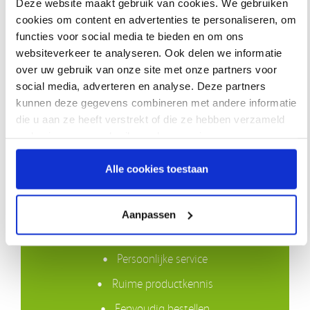
Deze website maakt gebruik van cookies. We gebruiken
oppervlakten zoals een raam, spiegel of wandtegel, bevestigen.
cookies om content en advertenties te personaliseren, om
Universele verwarmde
Slangenhoes met rits
functies voor social media te bieden en om ons
slang
HYBERNITE
websiteverkeer te analyseren. Ook delen we informatie
over uw gebruik van onze site met onze partners voor
social media, adverteren en analyse. Deze partners
Lees meer
kunnen deze gegevens combineren met andere informatie
die u aan ze heeft verstrekt of die ze hebben verzameld
op basis van uw gebruik van hun services.
Waarom VIVISOL?
Alle cookies toestaan
Gratis bezorging in Nederland boven €50,-
Aanpassen
Compleet assortiment
Persoonlijke service
Ruime productkennis
Eenvoudig bestellen