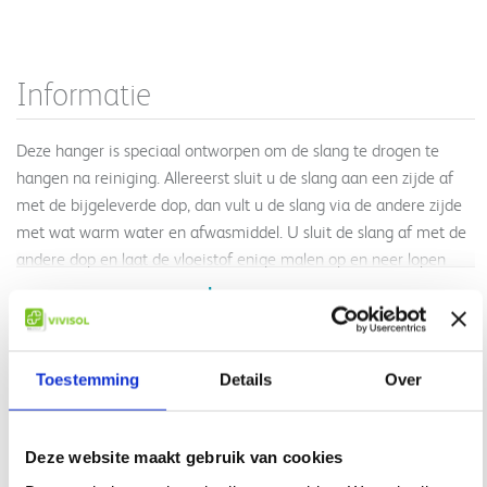
Informatie
Deze hanger is speciaal ontworpen om de slang te drogen te
hangen na reiniging. Allereerst sluit u de slang aan een zijde af
met de bijgeleverde dop, dan vult u de slang via de andere zijde
met wat warm water en afwasmiddel. U sluit de slang af met de
andere dop en laat de vloeistof enige malen op en neer lopen
door de slang. Vervolgens verwijdert u de doppen en laat u de
Lees meer
slang leeglopen. Spoel de slang nog even na indien er schuim in
Geen informatie gevonden
achter is gebleven. Daarna hangt u de slang op aan de
drooghanger. Omdat de slang tijdens het drogen niet in een
Gerelateerde producten
Toestemming
Details
Over
bocht naar beneden hangt, loopt het water er uit in plaats van
dat het zich ophoopt op het laagste punt. Hierdoor is de slang
snel weer te gebruiken. Dankzij de handige zuignap aan de
Deze website maakt gebruik van cookies
achterzijde van de drooghanger, kunt u deze op gladde