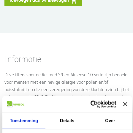
Informatie
Deze filters voor de Resmed S9 en Airsense 10 serie zijn bedoeld
voor mensen met een hevige allergie voor pollen en/of
huisstofmijt en die een verergering van deze klachten zien bij het
gebruik van de CPAP. De filters worden niet standaard vergoed
door de zorgverzekering, tenzij deze worden voorgeschreven door
een arts. De filters worden per 2 stuks geleverd.
Lees meer
Toestemming
Details
Over
Het advies van de fabrikant is de filters elk kwartaal te wisselen.
Geen informatie gevonden