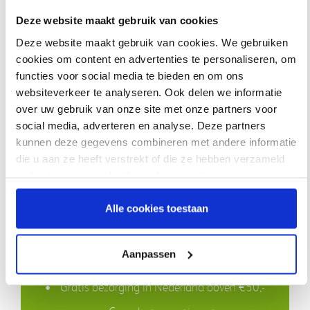
Kenmerken:
Gerelateerde producten
Deze website maakt gebruik van cookies
•
Geavanceerde filtratie:
Deze hypoallergene filters zijn
Deze website maakt gebruik van cookies. We gebruiken
ontworpen om fijne deeltjes uit de omgevingslucht te filteren.
cookies om content en advertenties te personaliseren, om
•
Eenvoudig te vervangen:
De filters zijn eenvoudig te plaatsen en
functies voor social media te bieden en om ons
te verwijderen.
websiteverkeer te analyseren. Ook delen we informatie
•
Verbeterde luchtkwaliteit:
Door het effectief filteren van de
Resmed S9 Slimline Slang
Airsense 10 Climate Line
over uw gebruik van onze site met onze partners voor
verwarmde slang
lucht, dragen deze filters bij aan een schonere inademingslucht.
RESMED
social media, adverteren en analyse. Deze partners
RESMED
kunnen deze gegevens combineren met andere informatie
Voor wie zijn de ResMed AirSense 10 / S9
die u aan ze heeft verstrekt of die ze hebben verzameld
Hypoallergene Filters Geschikt?
Lees meer
op basis van uw gebruik van hun services.
Deze filters zijn geschikt voor alle gebruikers van een ResMed
AirSense 10 of S9 CPAP-apparaat. Ze zijn met name relevant
Alle cookies toestaan
voor:
Waarom VIVISOL?
• CPAP-gebruikers met allergieën voor stof, pollen, huisstofmijt of
Aanpassen
huisdieren.
• Mensen met gevoelige luchtwegen die baat hebben bij
Gratis bezorging in Nederland boven €50,-
schonere inademingslucht.