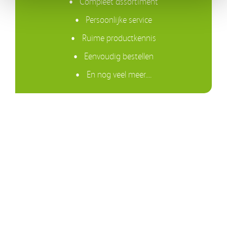
Compleet assortiment
• Iedereen die de levensduur en optimale werking van zijn of
Persoonlijke service
haar CPAP-apparaat wil waarborgen.
Ruime productkennis
Let op!
Eenvoudig bestellen
Wegens gezondheidsbescherming en hygiënische redenen kan dit
artikel na opening van de verpakking
niet
worden geretourneerd.
En nog veel meer....
Twijfelt u of dit artikel voor u geschikt is? We geven graag advies
via 013-52 31 020.