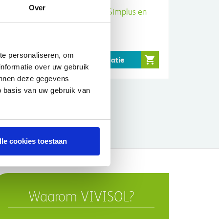
Over
che
Koppelstuk voor Simplus en
Eson
FISHER & PAYKEL
€56,64
te personaliseren, om
Meer informatie
informatie over uw gebruik
kunnen deze gegevens
p basis van uw gebruik van
6
7
lle cookies toestaan
Waarom VIVISOL?