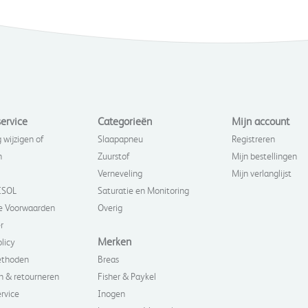
ervice
Categorieën
Mijn account
 wijzigen of
Slaapapneu
Registreren
n
Zuurstof
Mijn bestellingen
Verneveling
Mijn verlanglijst
ISOL
Saturatie en Monitoring
 Voorwaarden
Overig
r
Merken
olicy
ethoden
Breas
n & retourneren
Fisher & Paykel
rvice
Inogen