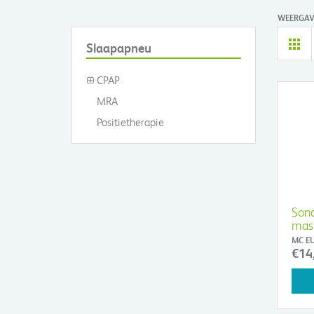
WEERGAV
Slaapapneu
CPAP
MRA
Positietherapie
Sond
mas
MC E
€14