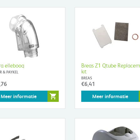
ra elleboog
Breas Z1 Qtube Replace
kit
R & PAYKEL
BREAS
,76
€6,41
Meer informatie
Meer informatie