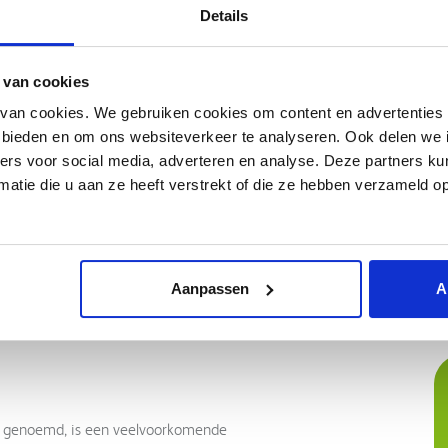
Details
mStation Go -
AirFit N20/F40 magnetis
ruikbare pollenfilter (2
clips
s)
RESMED
PS RESPIRONICS
,91
€18,88
 van cookies
van cookies. We gebruiken cookies om content en advertenties 
Meer informatie
Meer informatie
e bieden en om ons websiteverkeer te analyseren. Ook delen we 
ners voor social media, adverteren en analyse. Deze partners 
atie die u aan ze heeft verstrekt of die ze hebben verzameld o
Pagina 6 van 7
1
2
3
4
5
Aanpassen
A
) genoemd, is een veelvoorkomende