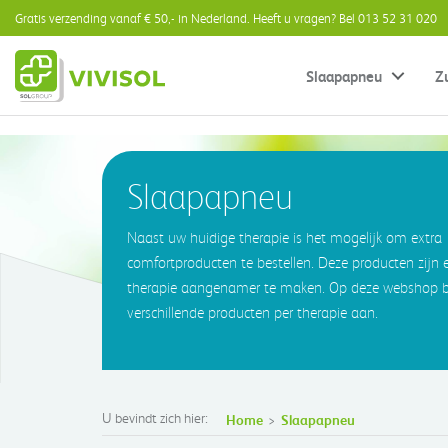
Gratis verzending vanaf € 50,- in Nederland. Heeft u vragen? Bel 013 52 31 020
Slaapapneu
Z
Slaapapneu
Naast uw huidige therapie is het mogelijk om extra
comfortproducten te bestellen. Deze producten zijn
therapie aangenamer te maken. Op deze webshop b
verschillende producten per therapie aan.
U bevindt zich hier:
Home
Slaapapneu