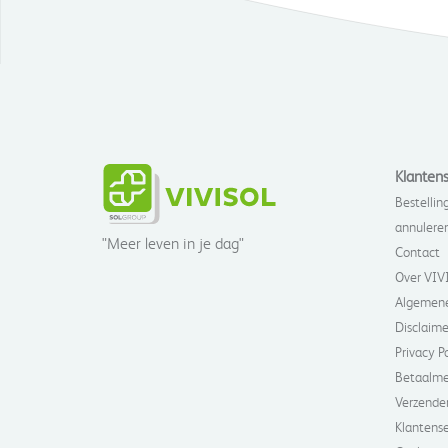
Klantens
Bestelling
annulere
"Meer leven in je dag"
Contact
Over VIV
Algemene
Disclaime
Privacy P
Betaalm
Verzende
Klantense