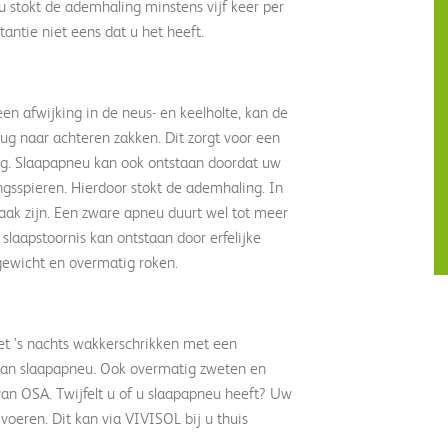
u stokt de ademhaling minstens vijf keer per
tantie niet eens dat u het heeft.
en afwijking in de neus- en keelholte, kan de
rug naar achteren zakken. Dit zorgt voor een
g. Slaapapneu kan ook ontstaan doordat uw
sspieren. Hierdoor stokt de ademhaling. In
ak zijn. Een zware apneu duurt wel tot meer
laapstoornis kan ontstaan door erfelijke
gewicht en overmatig roken.
et ’s nachts wakkerschrikken met een
an slaapapneu. Ook overmatig zweten en
van OSA. Twijfelt u of u slaapapneu heeft? Uw
voeren. Dit kan via VIVISOL bij u thuis