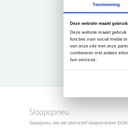
Toestemming
Drea
Herb
stuk
PHILI
€34
Deze website maakt gebruik
Deze website maakt gebruik 
functies voor social media t
van onze site met onze part
combineren met andere inform
hun services.
Slaapapneu
Slaapapneu, ook wel obstructief slaapsyndroom (OSA