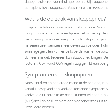
slaapgerelateerde ademhalingsstoornis. Bij slaapapne
uur tijdens het slaapproces. Vaak merkt u in eerste ins
Wat is de oorzaak van slaapapneu?
Er zijn verschillende oorzaken van slaapapneu. Naast e
tong of andere zachte delen tijdens het slapen op de 
vernauwing in de ademweg, met ademstops tot gevol
hersenen geen seintjes meer geven aan de ademhaling
sommige gevallen kunnen zelfs beide vormen de oorza
dan één minuut. Iedereen kan slaapapneu krijgen. De s
factoren. Ook wordt OSA regelmatig gelinkt aan over
Symptomen van slaapapneu
Naast snurken en een droge mond in de ochtend, is h
verstikkingsgevoel een veelvoorkomende symptoom v
veelvoudig urineren in de nacht kunnen tekenen zijn 
(huis)arts kan besluiten om een slaaponderzoek uit te 
uitgevoerd worden.