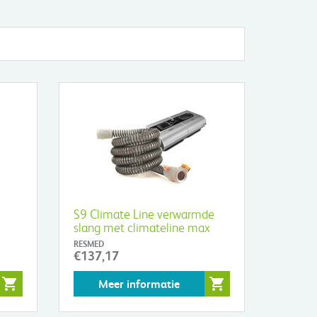
S9 Climate Line verwarmde
slang met climateline max
Oxy aansluiting
RESMED
€137,17
Meer informatie