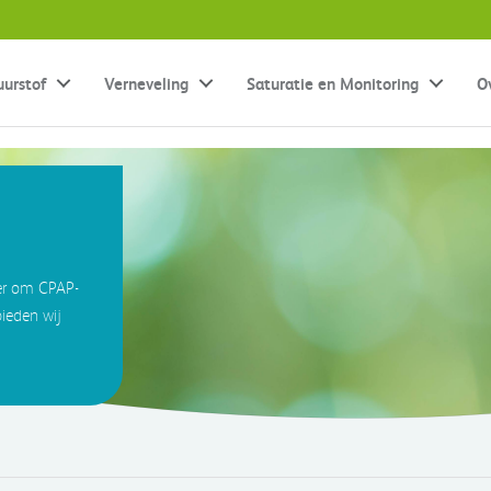
uurstof
Verneveling
Saturatie en Monitoring
O
 er om CPAP-
ieden wij