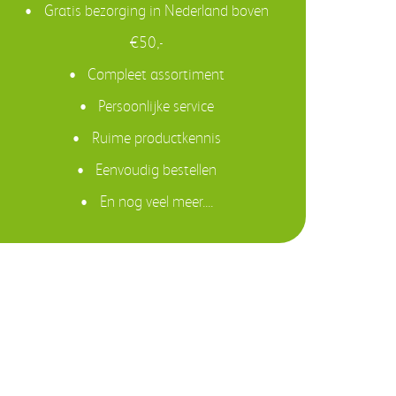
Gratis bezorging in Nederland boven
€50,-
Compleet assortiment
Persoonlijke service
Ruime productkennis
Eenvoudig bestellen
En nog veel meer....