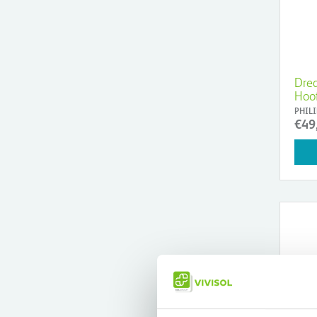
Drea
Hoo
PHILI
€49