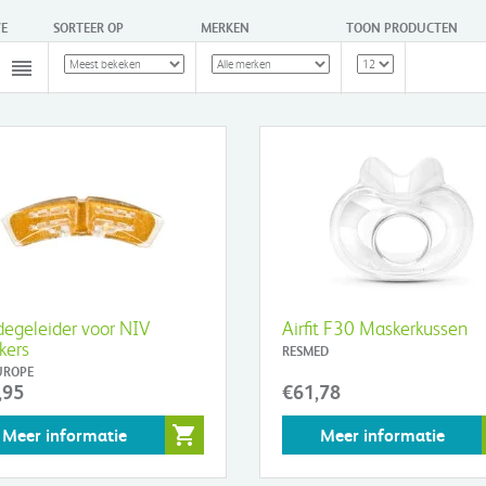
E
SORTEER OP
MERKEN
TOON PRODUCTEN
egeleider voor NIV
Airfit F30 Maskerkussen
kers
RESMED
UROPE
,95
€61,78
Meer informatie
Meer informatie