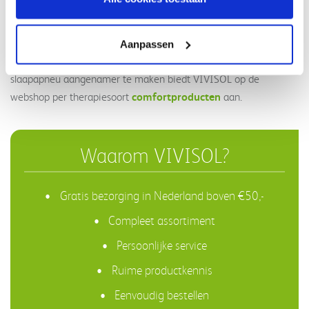
eenvoudig te behandelen. Naast een operatieve oplossing kan
(C)PAP-therapie
MRA-therapie
Positietherapie
,
of
het aantal
apneus aanzienlijk verminderen. Welke therapie voor u geschikt
Aanpassen
is, hangt af van de vorm slaapapneu. Om de behandeling van
slaapapneu aangenamer te maken biedt VIVISOL op de
comfortproducten
webshop per therapiesoort
aan.
Waarom VIVISOL?
Gratis bezorging in Nederland boven €50,-
Compleet assortiment
Persoonlijke service
Ruime productkennis
Eenvoudig bestellen