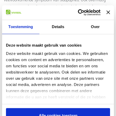
zweten en veelvoudig urineren in de nacht kunnen tekenen zijn
van OSA. Twijfelt u of u slaapapneu heeft? Uw (huis)arts kan
besluiten om een slaaponderzoek uit te voeren. Dit kan via
VIVISOL bij u thuis uitgevoerd worden.
Toestemming
Details
Over
Gevolgen van OSA
Deze website maakt gebruik van cookies
Apneu heeft negatieve invloed op het functioneren van uw geest
en lichaam. Door het structurele zuurstoftekort vindt er
Deze website maakt gebruik van cookies. We gebruiken
onvoldoende herstel plaats tijdens de slaap. Zo kunt u naast
cookies om content en advertenties te personaliseren,
vermoeidheid overdag stemmingswisselingen ervaren, last
om functies voor social media te bieden en om ons
websiteverkeer te analyseren. Ook delen we informatie
hebben van concentratieverlies en pijn hebben aan de
over uw gebruik van onze site met onze partners voor
gewrichten. Op langere termijn kan het zelfs voor hart-en
social media, adverteren en analyse. Deze partners
vaartziekten zorgen. Een snelle diagnose en behandeling van
kunnen deze gegevens combineren met andere
OSA is dus van groot belang.
informatie die u aan ze heeft verstrekt of die ze hebben
De behandeling van apneu
verzameld op basis van uw gebruik van hun services.
Ongeveer 700.000 mensen lijden aan apneu. Gelukkig is het
Alle cookies toestaan