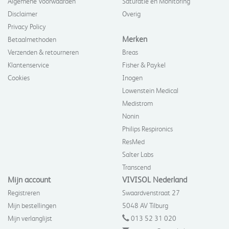
Algemene Voorwaarden
Saturatie en Monitoring
Disclaimer
Overig
Privacy Policy
Merken
Betaalmethoden
Verzenden & retourneren
Breas
Klantenservice
Fisher & Paykel
Cookies
Inogen
Lowenstein Medical
Medistrom
Nonin
Philips Respironics
ResMed
Salter Labs
Transcend
Mijn account
VIVISOL Nederland
Registreren
Swaardvenstraat 27
Mijn bestellingen
5048 AV Tilburg
Mijn verlanglijst
013 52 31 020