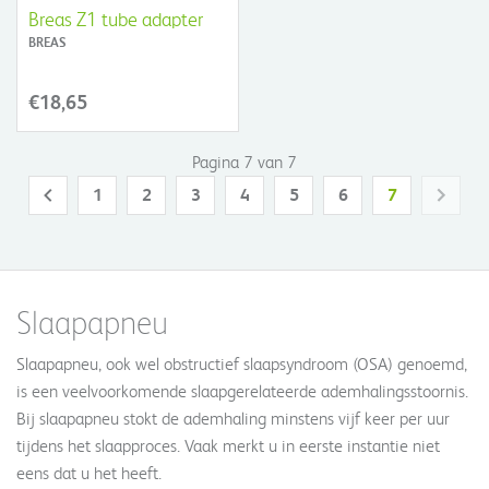
Breas Z1 tube adapter
BREAS
€18,65
Pagina 7 van 7
1
2
3
4
5
6
7
Slaapapneu
Slaapapneu, ook wel obstructief slaapsyndroom (OSA) genoemd,
is een veelvoorkomende slaapgerelateerde ademhalingsstoornis.
Bij slaapapneu stokt de ademhaling minstens vijf keer per uur
tijdens het slaapproces. Vaak merkt u in eerste instantie niet
eens dat u het heeft.